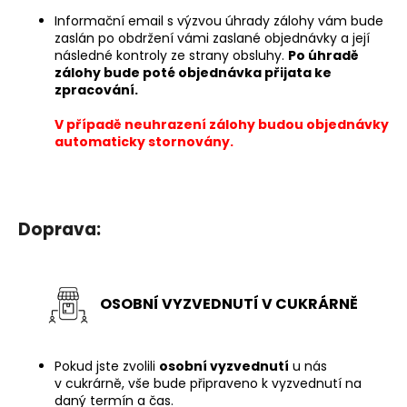
č
u
Informační email s výzvou úhrady zálohy vám bude
zaslán po obdržení vámi zaslané objednávky a její
j
následné kontroly ze strany obsluhy.
Po úhradě
e
zálohy bude poté objednávka přijata ke
m
zpracování.
e
V případě neuhrazení zálohy budou objednávky
automaticky stornovány.
Doprava:
OSOBNÍ VYZVEDNUTÍ V CUKRÁRNĚ
Pokud jste zvolili
osobní vyzvednutí
u nás
v cukrárně, vše bude připraveno k vyzvednutí na
daný termín a čas.