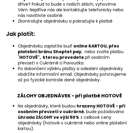
dříve?
Pokud to bude v našich silách, vyhovíme
a
Vám. Nejdříve nás ale
kontaktujte telefonicky nebo
j
nás navštivte osobně.
Zkontrolujte objednávku a pokračujte k platbě
í
t
Jak platit:
?
Objednávku zaplatíte buď
online KARTOU, přes
platební bránu Shoptet pay
, nebo zvolte platbu
"
HOTOVĚ", kterou provedete
při osobním
převzetí v Cukrárně U Pavoučka.
Po dokončení výběru platby a odeslání objednávky
HLEDAT
obdržíte informační email. Objednávky potvrzujeme
až po fyzické kontrole dané objednávky.
D
ZÁLOHY OBJEDNÁVEK - při platbě HOTOVĚ
o
Na objednávky, které budou
hrazeny HOTOVĚ - při
p
osobním převzetí v cukrárně
, bude požadována
o
úhrada ZÁLOHY ve výši 50%
z celkové ceny
r
objednávky (hotově v cukrárně nebo online platební
u
kartou).