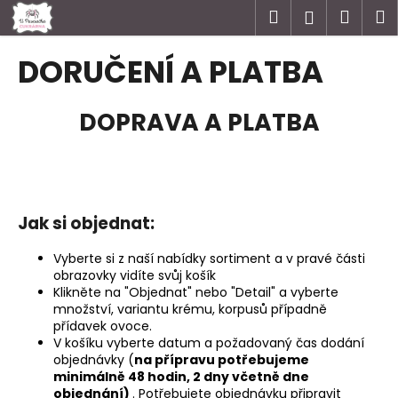
K
Přejít
Hledat
Náku
M
Přihlášen
na
o
obsah
Zpět
Zpět
košík
š
DORUČENÍ A PLATBA
í
C
k
DOPRAVA A PLATBA
o
p
o
t
ř
Jak si objednat:
e
b
Vyberte si z naší nabídky sortiment a v pravé části
obrazovky vidíte svůj košík
u
Klikněte na "Objednat" nebo "Detail" a vyberte
j
množství, variantu krému, korpusů případně
e
přídavek ovoce.
V košíku vyberte datum a požadovaný čas dodání
t
objednávky (
na přípravu potřebujeme
e
minimálně 48 hodin, 2 dny včetně dne
n
objednání)
. Potřebujete objednávku připravit