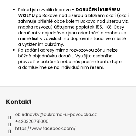
Pokud jste zvolili dopravu -
DORUČENÍ KURÝREM
WOLTU
po Bakově nad Jizerou a blízkém okolí (okolí
zahrnuje přilehlé obce kolem Bakova nad Jizerou viz.
mapka rozvozu) účtujeme poplatek 185,- Kč. Časy
doručení v objednávce jsou orientační a mohou se
mírně lišit v závislosti na dopravní situaci ve městě
a vytížením cukrárny.
Po zadání adresy mimo rozvozovou zónu nelze
běžně objednávku doručit. Využijte osobního
převzetí v cukrárně nebo nás prosím kontaktujte
a domluvíme se na individuálním řešení.
Z
á
Kontakt
p
a
objednavky
@
cukrarna-u-pavoucka.cz
t
+420326781000
í
https://www.facebook.com/