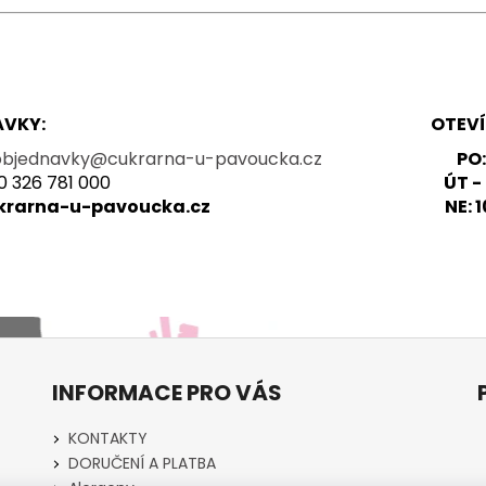
ÁVKY:
OTEV
bjednavky@cukrarna-u-pavoucka.cz
PO
Tel:. +420 326 781 000
ÚT - SO:
.cukrarna-u-pavoucka.cz
NE:
INFORMACE PRO VÁS
KONTAKTY
DORUČENÍ A PLATBA