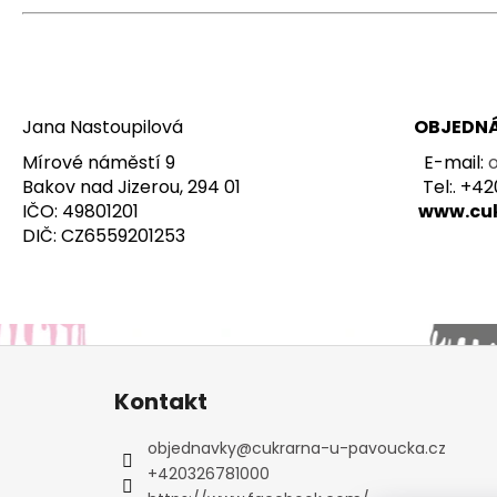
Cukrárna U Pavoučka
Jana Nastoupilová
OBJEDN
Mírové náměstí 9 E-mail:
o
Bakov nad Jizerou, 294 01 
IČO: 49801201
www
DIČ: CZ6559201253
Z
á
Kontakt
p
a
objednavky
@
cukrarna-u-pavoucka.cz
t
+420326781000