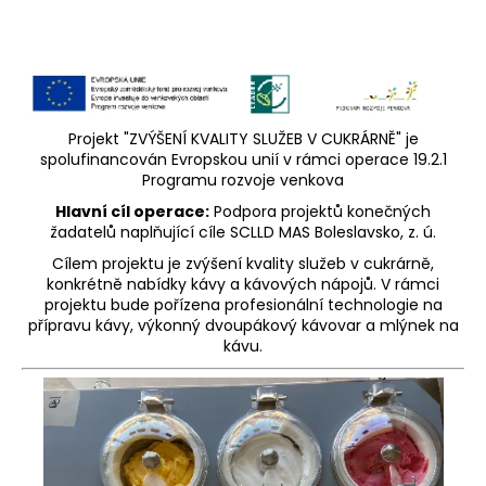
č
u
j
e
m
e
Projekt "ZVÝŠENÍ KVALITY SLUŽEB V CUKRÁRNĚ" je
spolufinancován Evropskou unií v rámci operace 19.2.1
Programu rozvoje venkova
Hlavní cíl operace:
Podpora projektů konečných
žadatelů naplňující cíle SCLLD MAS Boleslavsko, z. ú.
Cílem projektu je zvýšení kvality služeb v cukrárně,
konkrétně nabídky kávy a kávových nápojů. V rámci
projektu bude pořízena profesionální technologie na
přípravu kávy, výkonný dvoupákový kávovar a mlýnek na
kávu.