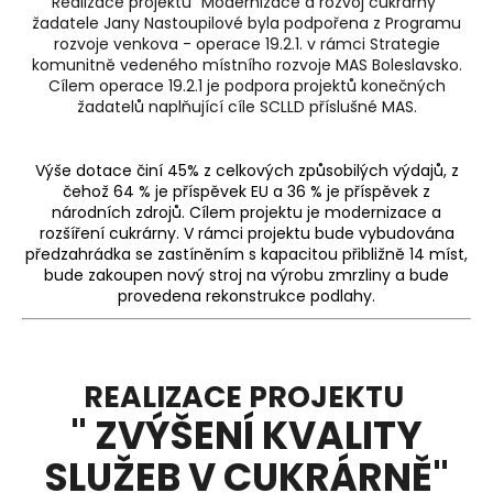
Realizace projektu "Modernizace a rozvoj cukrárny"
a
žadatele Jany Nastoupilové byla podpořena z Programu
rozvoje venkova - operace 19.2.1. v rámci Strategie
j
komunitně vedeného místního rozvoje MAS Boleslavsko.
í
Cílem operace 19.2.1 je podpora projektů konečných
žadatelů naplňující cíle SCLLD příslušné MAS.
t
?
Výše dotace činí 45% z celkových způsobilých výdajů, z
čehož 64 % je příspěvek EU a 36 % je příspěvek z
národních zdrojů. Cílem projektu je modernizace a
rozšíření cukrárny. V rámci projektu bude vybudována
předzahrádka se zastíněním s kapacitou přibližně 14 míst,
HLEDAT
bude zakoupen nový stroj na výrobu zmrzliny a bude
provedena rekonstrukce podlahy.
D
o
REALIZACE PROJEKTU
p
o
" ZVÝŠENÍ KVALITY
r
SLUŽEB V CUKRÁRNĚ"
u