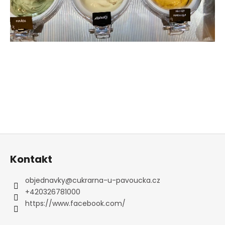
Z
á
Kontakt
p
a
objednavky
@
cukrarna-u-pavoucka.cz
t
+420326781000
í
https://www.facebook.com/