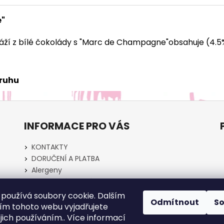
e"
náží z bílé čokolády s "Marc de Champagne"
obsahuje (4.5
druhu
INFORMACE PRO VÁS
KONTAKTY
DORUČENÍ A PLATBA
Alergeny
Obchodní podmínky
Podmínky ochrany osobních údajů GDPR
používá soubory cookie. Dalším
Odmítnout
S
REALIZACE PROJEKTŮ
m tohoto webu vyjadřujete
Napište nám
ejich používáním.. Více informací