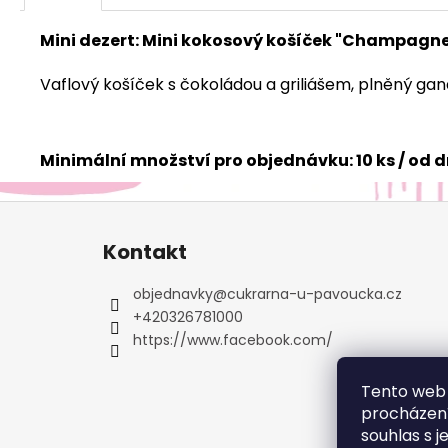
Mini dezert:
Mini kokosový košíček "Champagn
Vaflový košíček s čokoládou a griliášem, plněný ga
Minimální množství pro objednávku: 10 ks / od 
Z
á
Kontakt
p
a
objednavky
@
cukrarna-u-pavoucka.cz
t
+420326781000
í
https://www.facebook.com/
Tento web 
procházení
souhlas s j