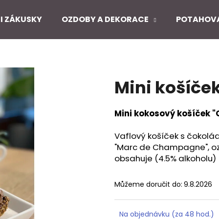
I ZÁKUSKY
OZDOBY A DEKORACE
POTAHOV
Co potřebujete najít?
Mini košíč
HLEDAT
Mini kokosový košíček
Doporučujeme
Vaflový košíček s čokolád
"Marc de Champagne", 
obsahuje (4.5% alkoholu)
Můžeme doručit do:
9.8.2026
Na objednávku (za 48 hod.)