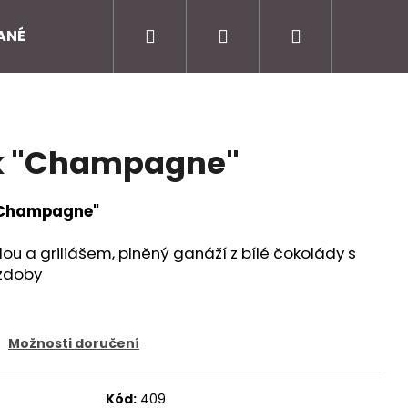
Hledat
Přihlášení
Nákupní
ANÉ DORTY
O NÁS
KONTAKTY
DORUČENÍ 
košík
ek "Champagne"
 "Champagne"
ou a griliášem, plněný ganáží z bílé čokolády s
ozdoby
Možnosti doručení
Kód:
409