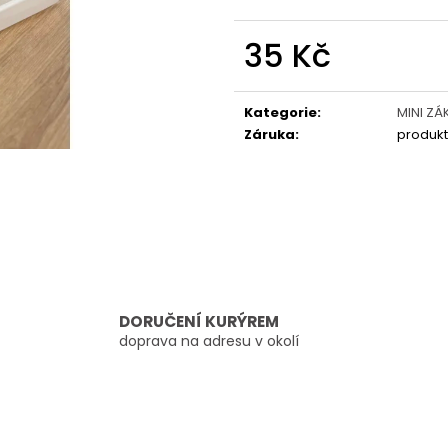
35 Kč
Měrná
cena:
Kategorie
:
MINI ZÁ
Záruka
:
produkt
DORUČENÍ KURÝREM
doprava na adresu v okolí