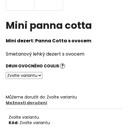
a
j
í
Mini panna cotta
t
?
Mini dezert: Panna Cotta s ovocem
Smetanový lehký dezert s ovocem
DRUH OVOCNÉHO COULIS
?
HLEDAT
D
Můžeme doručit do:
Zvolte variantu
o
Možnosti doručení
p
o
r
Zvolte variantu
u
Kód:
Zvolte variantu