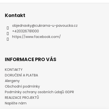
Z
á
Kontakt
p
a
objednavky
@
cukrarna-u-pavoucka.cz
t
+420326781000
í
https://www.facebook.com/
INFORMACE PRO VÁS
KONTAKTY
DORUČENÍ A PLATBA
Alergeny
Obchodní podmínky
Podmínky ochrany osobních údajů GDPR
REALIZACE PROJEKTŮ
Napište nám