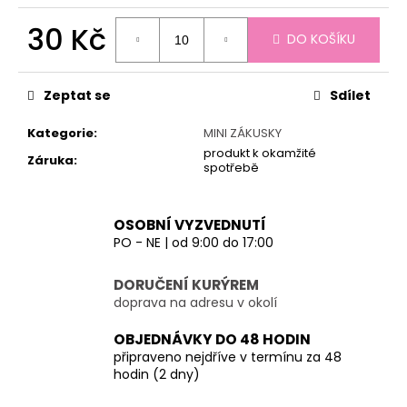
č
u
30 Kč
DO KOŠÍKU
j
e
Měrná
cena:
m
Zeptat se
Sdílet
e
Kategorie
:
MINI ZÁKUSKY
produkt k okamžité
Záruka
:
spotřebě
OSOBNÍ VYZVEDNUTÍ
PO - NE | od 9:00 do 17:00
DORUČENÍ KURÝREM
doprava na adresu v okolí
OBJEDNÁVKY DO 48 HODIN
připraveno nejdříve v termínu za 48
hodin (2 dny)