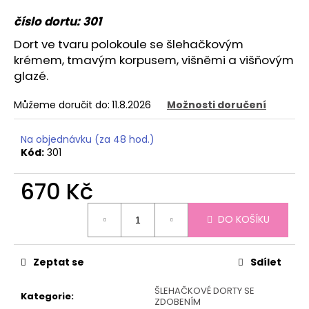
a
číslo dortu: 301
j
Dort ve tvaru polokoule se šlehačkovým
í
krémem, tmavým korpusem, višněmi a višňovým
t
glazé.
?
Můžeme doručit do:
11.8.2026
Možnosti doručení
Na objednávku (za 48 hod.)
Kód:
301
HLEDAT
670 Kč
Měrná
D
DO KOŠÍKU
cena:
o
p
Zeptat se
Sdílet
o
r
ŠLEHAČKOVÉ DORTY SE
u
Kategorie
:
ZDOBENÍM