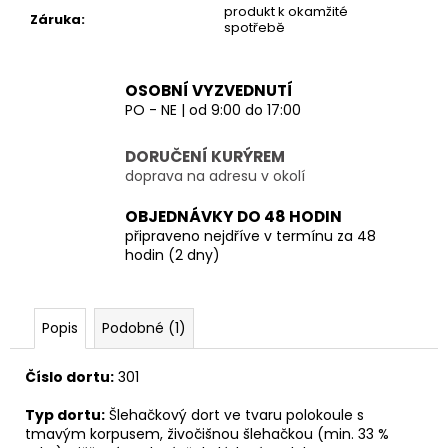
č
produkt k okamžité
Záruka
:
u
spotřebě
j
e
m
OSOBNÍ VYZVEDNUTÍ
e
PO - NE | od 9:00 do 17:00
DORUČENÍ KURÝREM
doprava na adresu v okolí
OBJEDNÁVKY DO 48 HODIN
připraveno nejdříve v termínu za 48
hodin (2 dny)
Popis
Podobné (1)
Číslo dortu:
301
Typ dortu:
Šlehačkový dort ve tvaru polokoule s
tmavým korpusem, živočišnou šlehačkou (min. 33 %