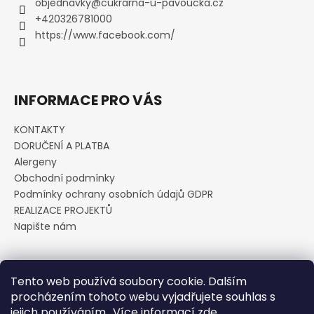
a
objednavky
@
cukrarna-u-pavoucka.cz
t
+420326781000
í
https://www.facebook.com/
INFORMACE PRO VÁS
KONTAKTY
DORUČENÍ A PLATBA
Alergeny
Obchodní podmínky
Podmínky ochrany osobních údajů GDPR
REALIZACE PROJEKTŮ
Napište nám
Přijímáme online platby
Tento web používá soubory cookie. Dalším
procházením tohoto webu vyjadřujete souhlas s
jejich používáním.. Více informací
zde
.