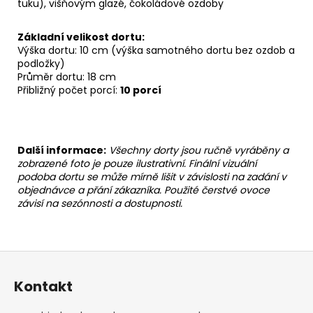
tuku), višňovým glazé, čokoládové ozdoby
Základní velikost dortu:
Výška dortu: 10 cm (výška samotného dortu bez ozdob a
podložky)
Průměr dortu: 18 cm
Přibližný počet porcí:
10 porcí
Další informace:
Všechny dorty jsou ručně vyráběny a
zobrazené foto je pouze ilustrativní. Finální vizuální
podoba dortu se může mírně lišit v závislosti na zadání v
objednávce a přání zákazníka. Použité čerstvé ovoce
závisí na sezónnosti a dostupnosti.
Z
á
Kontakt
p