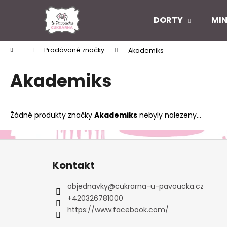
K
Přejít
na
o
DORTY
MIN
obsah
Zpět
Zpět
š
do
do
í
Domů
Prodávané značky
Akademiks
k
obchodu
obchodu
Akademiks
Žádné produkty značky
Akademiks
nebyly nalezeny...
Z
á
Kontakt
p
a
objednavky
@
cukrarna-u-pavoucka.cz
t
+420326781000
í
https://www.facebook.com/