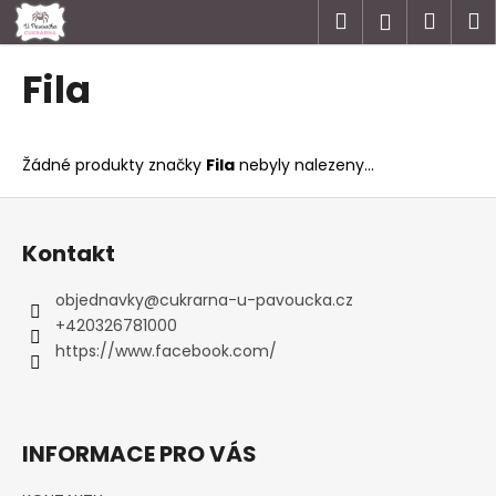
K
Přejít
Hledat
Náku
M
Přihlášen
na
o
obsah
Zpět
Zpět
košík
š
Fila
í
C
k
o
Žádné produkty značky
Fila
nebyly nalezeny...
p
o
Z
t
á
Kontakt
ř
p
e
a
objednavky
@
cukrarna-u-pavoucka.cz
b
t
+420326781000
u
í
https://www.facebook.com/
j
e
t
INFORMACE PRO VÁS
e
n