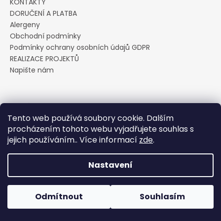
KONTAKTY
a
DORUČENÍ A PLATBA
j
Alergeny
í
Obchodní podmínky
Podmínky ochrany osobních údajů GDPR
t
REALIZACE PROJEKTŮ
?
Napište nám
Přijímáme online platby
HLEDAT
Tento web používá soubory cookie. Dalším
procházením tohoto webu vyjadřujete souhlas s
jejich používáním.. Více informací
zde
.
D
Vytvořil Shoptet
Nastavení
o
p
Copyright 2026
Cukrárna U Pavoučka
. Všechna práva
vyhrazena.
Upravit nastavení cookies
o
Odmítnout
Souhlasím
r
u