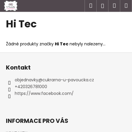
K
Přejít
Hledat
Náku
M
Přihlášen
na
o
obsah
Zpět
Zpět
košík
š
Hi Tec
í
C
k
o
Žádné produkty značky
Hi Tec
nebyly nalezeny...
p
o
Z
t
á
Kontakt
ř
p
e
a
objednavky
@
cukrarna-u-pavoucka.cz
b
t
+420326781000
u
í
https://www.facebook.com/
j
e
t
INFORMACE PRO VÁS
e
n