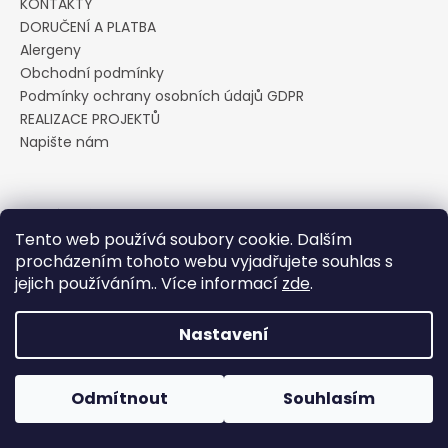
KONTAKTY
a
DORUČENÍ A PLATBA
j
Alergeny
í
Obchodní podmínky
Podmínky ochrany osobních údajů GDPR
t
REALIZACE PROJEKTŮ
?
Napište nám
Přijímáme online platby
HLEDAT
Tento web používá soubory cookie. Dalším
procházením tohoto webu vyjadřujete souhlas s
jejich používáním.. Více informací
zde
.
D
Vytvořil Shoptet
Nastavení
o
p
Copyright 2026
Cukrárna U Pavoučka
. Všechna práva
vyhrazena.
Upravit nastavení cookies
o
Odmítnout
Souhlasím
r
u