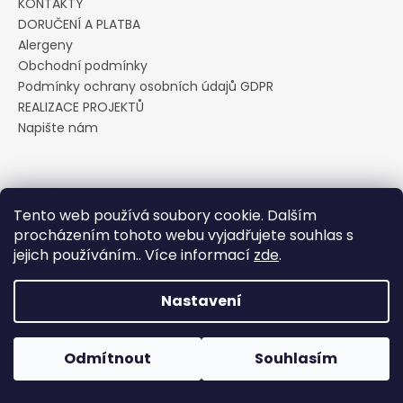
KONTAKTY
a
DORUČENÍ A PLATBA
j
Alergeny
í
Obchodní podmínky
Podmínky ochrany osobních údajů GDPR
t
REALIZACE PROJEKTŮ
?
Napište nám
Přijímáme online platby
HLEDAT
Tento web používá soubory cookie. Dalším
procházením tohoto webu vyjadřujete souhlas s
jejich používáním.. Více informací
zde
.
D
Vytvořil Shoptet
Nastavení
o
p
Copyright 2026
Cukrárna U Pavoučka
. Všechna práva
vyhrazena.
Upravit nastavení cookies
o
Odmítnout
Souhlasím
r
u