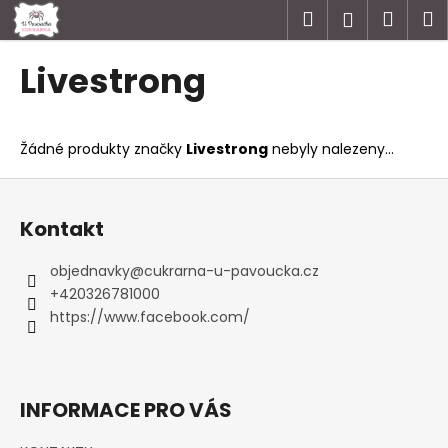
K
Přejít
Hledat
Náku
M
Přihlášen
na
o
obsah
Zpět
Zpět
košík
š
Livestrong
í
C
k
o
Žádné produkty značky
Livestrong
nebyly nalezeny...
p
o
Z
t
á
Kontakt
ř
p
e
a
objednavky
@
cukrarna-u-pavoucka.cz
b
t
+420326781000
u
í
https://www.facebook.com/
j
e
t
INFORMACE PRO VÁS
e
n