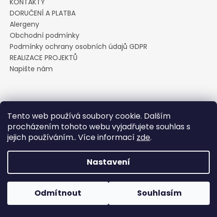
KONTAKTY
a
DORUČENÍ A PLATBA
j
Alergeny
í
Obchodní podmínky
Podmínky ochrany osobních údajů GDPR
t
REALIZACE PROJEKTŮ
?
Napište nám
Přijímáme online platby
HLEDAT
Tento web používá soubory cookie. Dalším
procházením tohoto webu vyjadřujete souhlas s
jejich používáním.. Více informací
zde
.
D
Vytvořil Shoptet
Nastavení
o
p
Copyright 2026
Cukrárna U Pavoučka
. Všechna práva
vyhrazena.
Upravit nastavení cookies
o
Odmítnout
Souhlasím
r
u