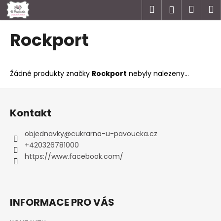
K
Přejít
Hledat
Náku
M
Přihlášen
na
o
obsah
Zpět
Zpět
košík
š
Rockport
í
C
k
o
Žádné produkty značky
Rockport
nebyly nalezeny...
p
o
Z
t
á
Kontakt
ř
p
e
a
objednavky
@
cukrarna-u-pavoucka.cz
b
t
+420326781000
u
í
https://www.facebook.com/
j
e
t
INFORMACE PRO VÁS
e
n