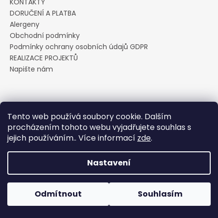
KONTAKTY
a
DORUČENÍ A PLATBA
j
Alergeny
í
Obchodní podmínky
Podmínky ochrany osobních údajů GDPR
t
REALIZACE PROJEKTŮ
?
Napište nám
Přijímáme online platby
HLEDAT
Tento web používá soubory cookie. Dalším
procházením tohoto webu vyjadřujete souhlas s
jejich používáním.. Více informací
zde
.
D
Vytvořil Shoptet
Nastavení
o
p
Copyright 2026
Cukrárna U Pavoučka
. Všechna práva
vyhrazena.
Upravit nastavení cookies
o
Odmítnout
Souhlasím
r
u