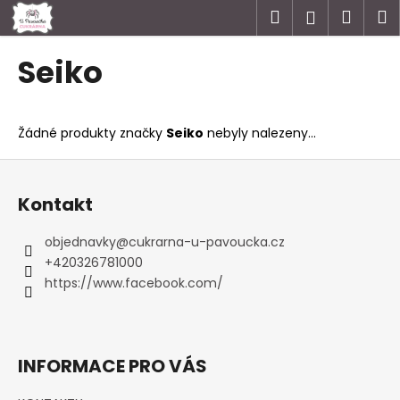
K
Přejít
Hledat
Náku
M
Přihlášen
na
o
obsah
Zpět
Zpět
košík
š
Seiko
í
C
k
o
Žádné produkty značky
Seiko
nebyly nalezeny...
p
o
Z
t
á
Kontakt
ř
p
e
a
objednavky
@
cukrarna-u-pavoucka.cz
b
t
+420326781000
u
í
https://www.facebook.com/
j
e
t
INFORMACE PRO VÁS
e
n